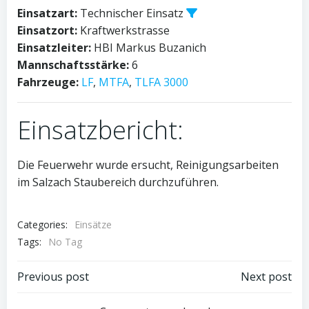
Einsatzart:
Technischer Einsatz
Einsatzort:
Kraftwerkstrasse
Einsatzleiter:
HBI Markus Buzanich
Mannschaftsstärke:
6
Fahrzeuge:
LF
,
MTFA
,
TLFA 3000
Einsatzbericht:
Die Feuerwehr wurde ersucht, Reinigungsarbeiten
im Salzach Staubereich durchzuführen.
Categories:
Einsätze
Tags:
No Tag
Post
Post
Previous post
Next post