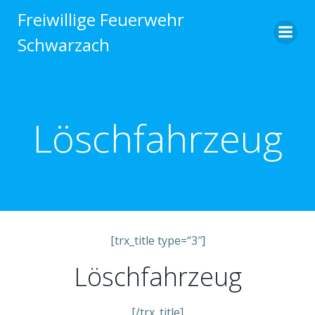
Zum
Freiwillige Feuerwehr
Inhalt
Schwarzach
springen
Löschfahrzeug
[trx_title type=“3″]
Löschfahrzeug
[/trx_title]