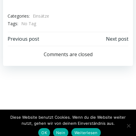
Categories:
Einsätze
Tags:
No Tag
Post
Post
Previous post
Next post
navigation
navigation
Comments are closed
© 2026 Freiwillige Feuerwehr Schwarzach. Created for
Diese Website benutzt Cookies. Wenn du die Website weiter
free using WordPress and
Colibri
nutzt, gehen wir von deinem Einverständnis aus.
OK
Nein
Weiterlesen