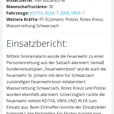
Einsatzleiter:
HBI Buzanich M
Mannschaftsstärke:
30
Fahrzeuge:
KDTFA
,
RLFA-T 2000
,
VRFA-T
Weitere Kräfte:
FF-St.Johann, Polizei, Rotes Kreuz,
Wasserrettung Schwarzach
Einsatzbericht:
Mittels Sirenenalarm wurde die Feuerwehr zu einer
Personenrettung aus der Salzach alarmiert. Gemäß
Sondereinsatzplan „Feuerwehrboot“ wurde auch die
Feuerwehr St. Johann mit dem für Schwarzach
zuständigen Feuerwehrboot mitalarmiert.
Wasserrettung Schwarzach, Rotes Kreuz und Polizei
wurden ebenfalls alarmiert. Unverzüglich rückte die
Feuerwehr mittels KDTFA, VRFA UND RLFA zum
Einsatz aus. Beim Eintreffen konnte der Einsatzleiter
folgende Lage feststellen: Ein Fischer konnte eine