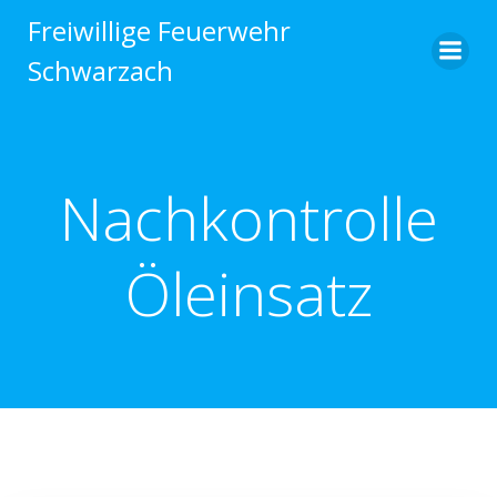
Zum
Freiwillige Feuerwehr
Inhalt
Schwarzach
springen
Nachkontrolle
Öleinsatz