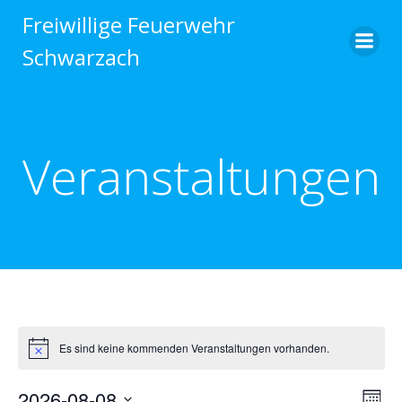
Zum
Freiwillige Feuerwehr
Inhalt
Schwarzach
springen
Veranstaltungen
Es sind keine kommenden Veranstaltungen vorhanden.
2026-08-08