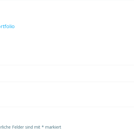
rtfolio
Post
navigation
rliche Felder sind mit
*
markiert