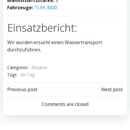
Mannschaftsstärke:
3
Fahrzeuge:
TLFA 3000
Einsatzbericht:
Wir wurden ersucht einen Wassertransport
durchzuführen.
Categories:
Einsätze
Tags:
No Tag
Post
Post
Previous post
Next post
navigation
navigation
Comments are closed