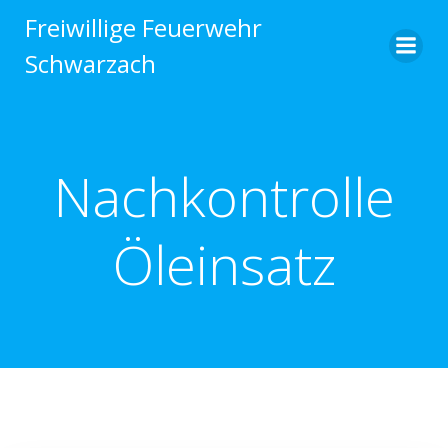
Zum
Freiwillige Feuerwehr
Inhalt
Schwarzach
springen
Nachkontrolle
Öleinsatz