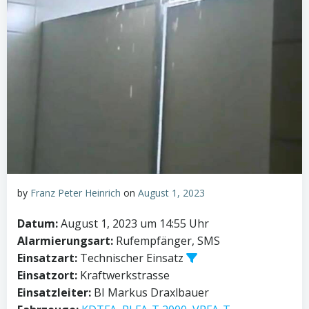
by
Franz Peter Heinrich
on
August 1, 2023
Datum:
August 1, 2023 um 14:55 Uhr
Alarmierungsart:
Rufempfänger, SMS
Einsatzart:
Technischer Einsatz
Einsatzort:
Kraftwerkstrasse
Einsatzleiter:
BI Markus Draxlbauer