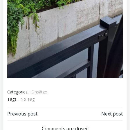
Categories:
Einsätze
Tags:
No Tag
Post
Post
Previous post
Next post
Comments are closed