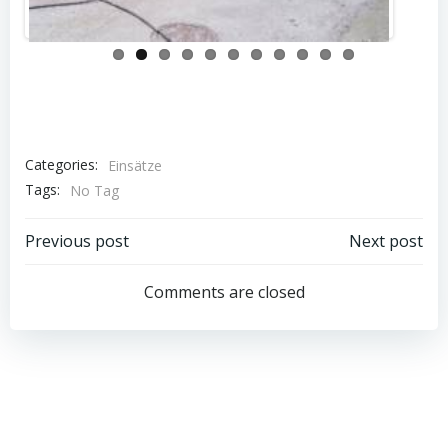
Categories:
Einsätze
Tags:
No Tag
Post
Post
Previous post
Next post
navigation
navigation
Comments are closed