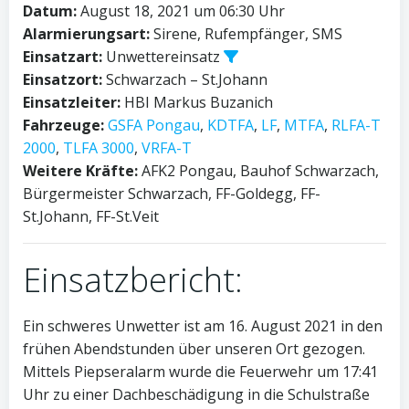
Datum:
August 18, 2021 um 06:30 Uhr
Alarmierungsart:
Sirene, Rufempfänger, SMS
Einsatzart:
Unwettereinsatz
Einsatzort:
Schwarzach – St.Johann
Einsatzleiter:
HBI Markus Buzanich
Fahrzeuge:
GSFA Pongau
,
KDTFA
,
LF
,
MTFA
,
RLFA-T
2000
,
TLFA 3000
,
VRFA-T
Weitere Kräfte:
AFK2 Pongau, Bauhof Schwarzach,
Bürgermeister Schwarzach, FF-Goldegg, FF-
St.Johann, FF-St.Veit
Einsatzbericht:
Ein schweres Unwetter ist am 16. August 2021 in den
frühen Abendstunden über unseren Ort gezogen.
Mittels Piepseralarm wurde die Feuerwehr um 17:41
Uhr zu einer Dachbeschädigung in die Schulstraße