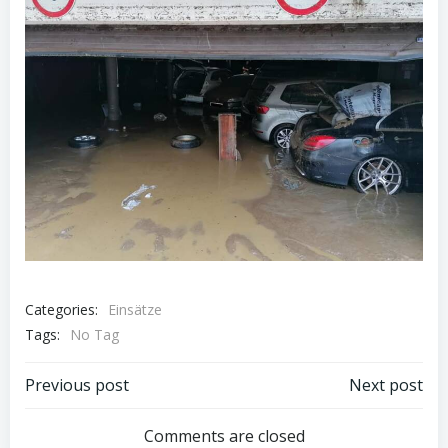
Categories:
Einsätze
Tags:
No Tag
Post
Post
Previous post
Next post
navigation
navigation
Comments are closed