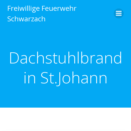
Zum
Freiwillige Feuerwehr
Inhalt
Schwarzach
springen
Dachstuhlbrand
in St.Johann