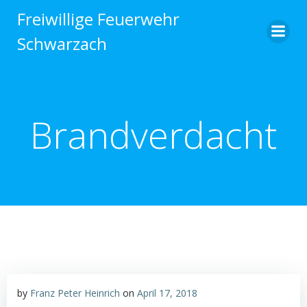
Zum
Freiwillige Feuerwehr
Inhalt
Schwarzach
springen
Brandverdacht
by
Franz Peter Heinrich
on
April 17, 2018