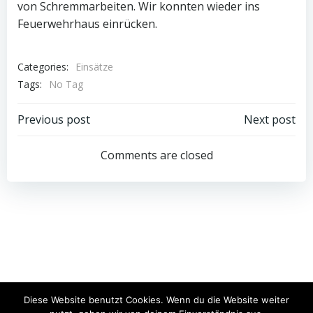
von Schremmarbeiten. Wir konnten wieder ins
Feuerwehrhaus einrücken.
Categories:
Einsätze
Tags:
No Tag
Post
Post
Previous post
Next post
navigation
navigation
Comments are closed
© 2026 Freiwillige Feuerwehr Schwarzach. Created for
Diese Website benutzt Cookies. Wenn du die Website weiter
free using WordPress and
Colibri