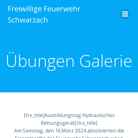
Zum
Freiwillige Feuerwehr
Inhalt
Schwarzach
springen
Übungen Galerie
[trx_title]Ausbildungstag Hydraulisches
Rettungsgerät[/trx_title]
Am Samstag, den 16.März 2024 absolvierten die