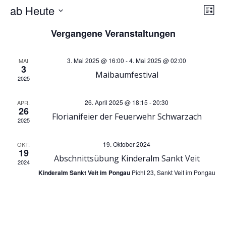
A
V
ab Heute
Liste
Datum
n
e
Vergangene Veranstaltungen
wählen.
r
s
3. Mai 2025 @ 16:00
-
4. Mai 2025 @ 02:00
MAI
3
Maibaumfestival
a
i
2025
n
c
26. April 2025 @ 18:15
-
20:30
APR.
26
Florianifeier der Feuerwehr Schwarzach
s
2025
h
t
19. Oktober 2024
OKT.
t
19
Abschnittsübung Kinderalm Sankt Veit
2024
a
Kinderalm Sankt Veit im Pongau
Pichl 23, Sankt Veit im Pongau
e
l
n
t