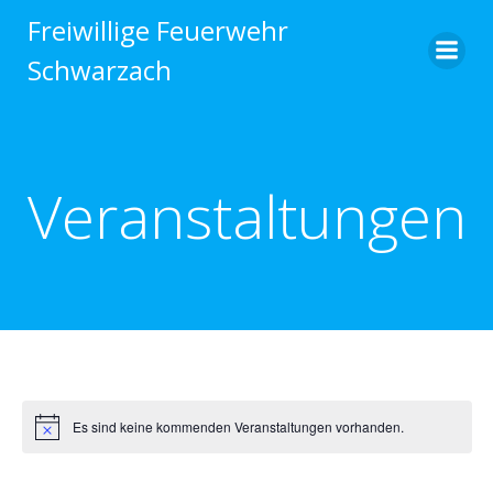
Zum
Freiwillige Feuerwehr
Inhalt
Schwarzach
springen
Veranstaltungen
Es sind keine kommenden Veranstaltungen vorhanden.