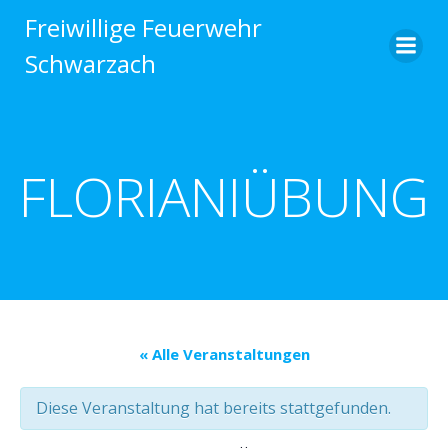
Zum
Freiwillige Feuerwehr
Inhalt
Schwarzach
springen
FLORIANIÜBUNG
« Alle Veranstaltungen
Diese Veranstaltung hat bereits stattgefunden.