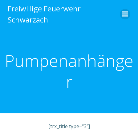
Zum
Freiwillige Feuerwehr
Inhalt
Schwarzach
springen
Pumpenanhänge
r
[trx_title type=“3″]