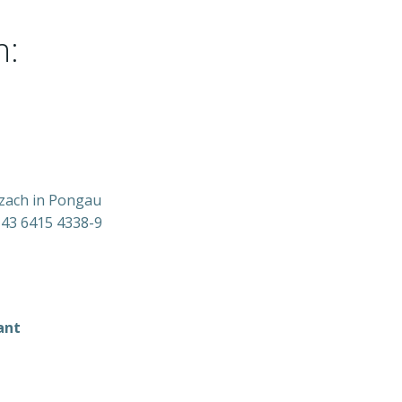
n:
rzach in Pongau
+43 6415 4338-9
ant