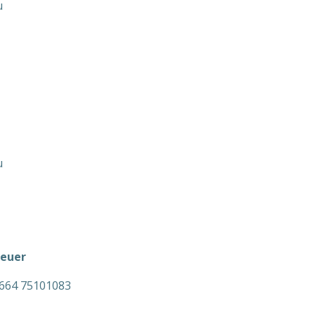
u
u
reuer
 664 75101083