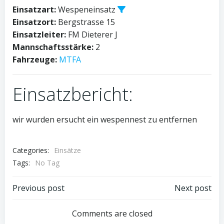
Einsatzart:
Wespeneinsatz
Einsatzort:
Bergstrasse 15
Einsatzleiter:
FM Dieterer J
Mannschaftsstärke:
2
Fahrzeuge:
MTFA
Einsatzbericht:
wir wurden ersucht ein wespennest zu entfernen
Categories:
Einsätze
Tags:
No Tag
Post
Post
Previous post
Next post
navigation
navigation
Comments are closed