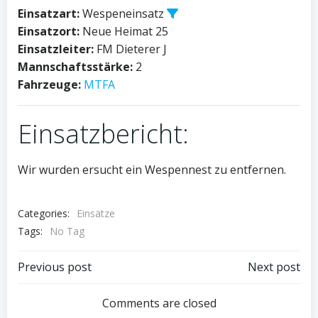
Einsatzart:
Wespeneinsatz
Einsatzort:
Neue Heimat 25
Einsatzleiter:
FM Dieterer J
Mannschaftsstärke:
2
Fahrzeuge:
MTFA
Einsatzbericht:
Wir wurden ersucht ein Wespennest zu entfernen.
Categories:
Einsätze
Tags:
No Tag
Post
Post
Previous post
Next post
navigation
navigation
Comments are closed