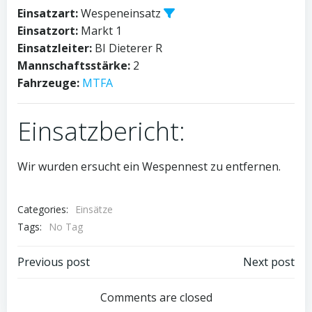
Einsatzart:
Wespeneinsatz
Einsatzort:
Markt 1
Einsatzleiter:
BI Dieterer R
Mannschaftsstärke:
2
Fahrzeuge:
MTFA
Einsatzbericht:
Wir wurden ersucht ein Wespennest zu entfernen.
Categories:
Einsätze
Tags:
No Tag
Post
Post
Previous post
Next post
navigation
navigation
Comments are closed