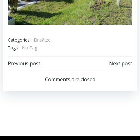
Categories:
Einsätze
Tags:
No Tag
Post
Post
Previous post
Next post
navigation
navigation
Comments are closed