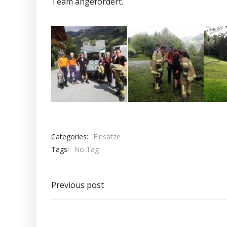
Team angefordert.
Categories:
Einsätze
Tags:
No Tag
Post
Previous post
navigation