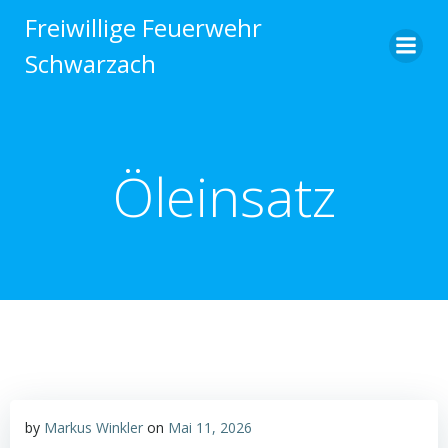
Zum
Freiwillige Feuerwehr
Inhalt
Schwarzach
springen
Öleinsatz
by
Markus Winkler
on
Mai 11, 2026