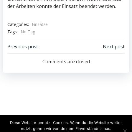
der Arbeiten konnte der Einsatz beendet werden.
Categories:
Einsätze
Tags:
No Tag
Post
Post
Previous post
Next post
navigation
navigation
Comments are closed
© 2026 Freiwillige Feuerwehr Schwarzach. Created for
Diese Website benutzt Cookies. Wenn du die Website weiter
free using WordPress and
Colibri
nutzt, gehen wir von deinem Einverständnis aus.