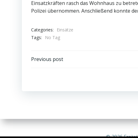
Einsatzkräften rasch das Wohnhaus zu betre
Polizei übernommen. Anschließend konnte der 
Categories:
Einsätze
Tags:
No Tag
Post
Previous post
navigation
© 2026 Freiwi