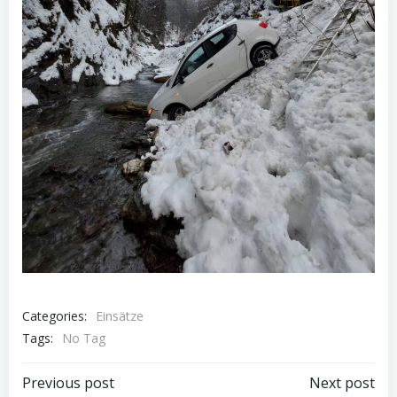
Categories:
Einsätze
Tags:
No Tag
Post
Post
Previous post
Next post