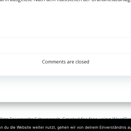
Post
navigation
Comments are closed
llige Feuerwehr Schwarzach. Created for free using WordPr
n du die Website weiter nutzt, gehen wir von deinem Einverständnis a