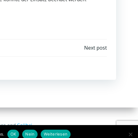
Next post
ess and
Colibri
us.
OK
Nein
Weiterlesen