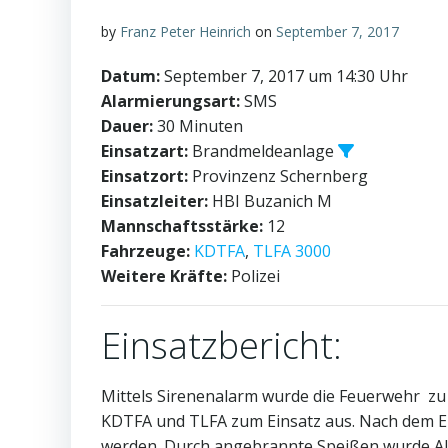
by
Franz Peter Heinrich
on
September 7, 2017
Datum:
September 7, 2017 um 14:30 Uhr
Alarmierungsart:
SMS
Dauer:
30 Minuten
Einsatzart:
Brandmeldeanlage
Einsatzort:
Provinzenz Schernberg
Einsatzleiter:
HBI Buzanich M
Mannschaftsstärke:
12
Fahrzeuge:
KDTFA
,
TLFA 3000
Weitere Kräfte:
Polizei
Einsatzbericht:
Mittels Sirenenalarm wurde die Feuerwehr zu
KDTFA und TLFA zum Einsatz aus. Nach dem E
werden. Durch angebrannte Speißen wurde Al