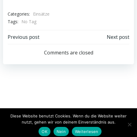
Categories:
Einsätze
Tags:
No Tag
Post
Post
Previous post
Next post
navigation
navigation
Comments are closed
© 2026 Freiwillige Feuerwehr Schwarzach. Created for
Diese Website benutzt Cookies. Wenn du die Website weiter
free using WordPress and
Colibri
nutzt, gehen wir von deinem Einverständnis aus.
OK
Nein
Weiterlesen