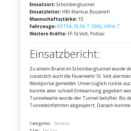
Einsatzort:
Schönbergtunnel
Einsatzleiter:
HBI Markus Buzanich
Mannschaftsstärke:
15
Fahrzeuge:
KDTFA
,
RLFA-T 2000
,
VRFA-T
Weitere Kräfte:
FF-St.Veit, Polizei
Einsatzbericht:
Zu einem Brand im Schönbergtunnel wurde di
zusätzlich auch die Feuerwehr St. Veit alarm
Westportal gemeldet. Unverzüglich rückte au
konnte aber schnell Entwarnung gegeben wer
Tunnelwarte wurde der Tunnel belüftet. Bis 
Tunneleinfahrten abgesperrt. Danach konnte d
Categories:
Einsätze
Tags:
No Tag