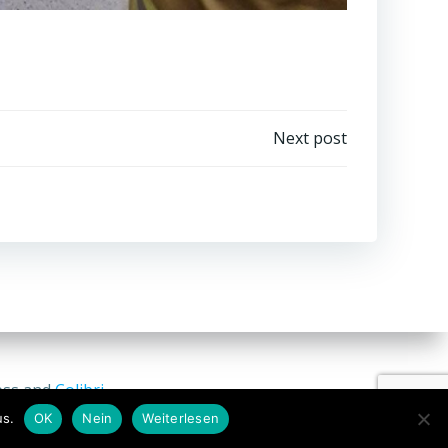
Next post
ess and
Colibri
us.
OK
Nein
Weiterlesen