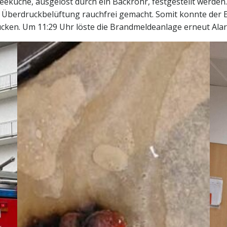
Teeküche, ausgelöst durch ein Backrohr, festgestellt werden.
s Überdruckbelüftung rauchfrei gemacht. Somit konnte der E
cken. Um 11:29 Uhr löste die Brandmeldeanlage erneut Ala