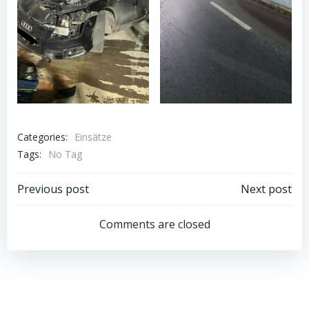
Categories:
Einsätze
Tags:
No Tag
Post
Post
Previous post
Next post
navigation
navigation
Comments are closed