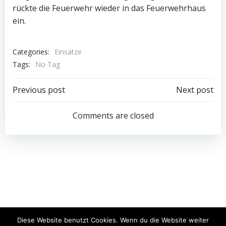
rückte die Feuerwehr wieder in das Feuerwehrhaus
ein.
Categories:
Einsätze
Tags:
No Tag
Post
Post
Previous post
Next post
navigation
navigation
Comments are closed
© 2026 Freiwillige Feuerwehr Schwarzach. Created for
Diese Website benutzt Cookies. Wenn du die Website weiter