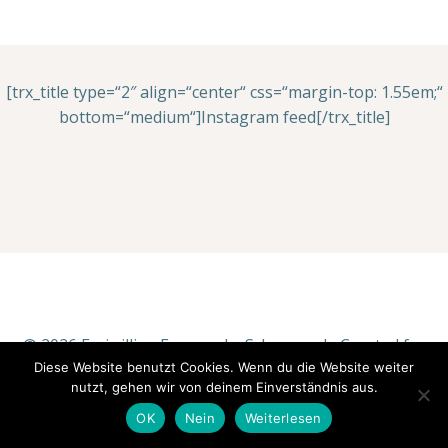
[trx_title type=“2″ align=“center“ css=“margin-top: 1.55em;“
bottom=“medium“]Instagram feed[/trx_title]
© 2026 Freiwillige Feuerwehr Schwarzach. Created for
Diese Website benutzt Cookies. Wenn du die Website weiter
free using WordPress and
Colibri
nutzt, gehen wir von deinem Einverständnis aus.
OK
Nein
Weiterlesen