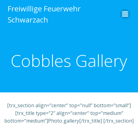
Zum
Freiwillige Feuerwehr
Inhalt
Schwarzach
springen
Cobbles Gallery
[trx_section align=“center“ top=“null“ bottom=“small“]
[trx_title type=“2″ align=“center“ top=“medium“
bottom=“medium“]Photo gallery[/trx_title]
[/trx_section]