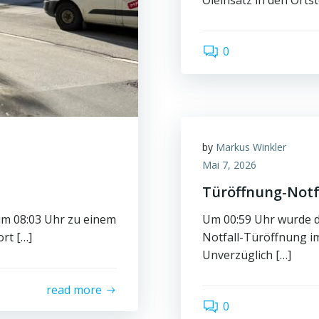
Öleinsatz in den Ortst
0
by
Markus Winkler
Mai 7, 2026
Türöffnung-Notf
um 08:03 Uhr zu einem
Um 00:59 Uhr wurde d
ort […]
Notfall-Türöffnung im 
Unverzüglich […]
read more
0