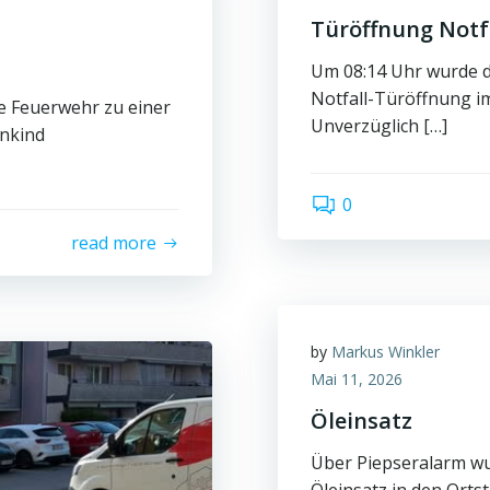
Türöffnung Notf
Um 08:14 Uhr wurde d
Notfall-Türöffnung im 
e Feuerwehr zu einer
Unverzüglich […]
inkind
0
read more
by
Markus Winkler
Mai 11, 2026
Öleinsatz
Über Piepseralarm wu